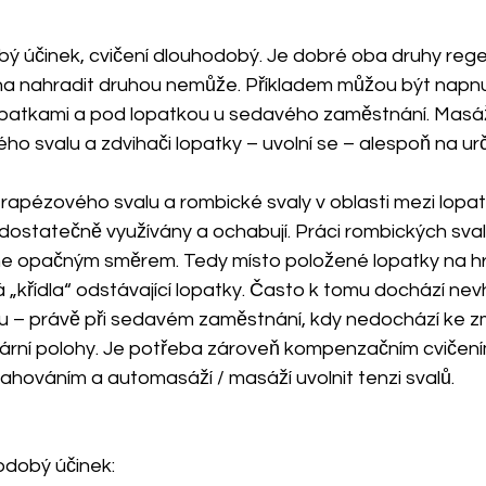
 účinek, cvičení dlouhodobý. Je dobré oba druhy reg
na nahradit druhou nemůže. Příkladem můžou být napnuté
opatkami a pod lopatkou u sedavého zaměstnání. Masáž 
ého svalu a zdvihači lopatky – uvolní se – alespoň na ur
 trapézového svalu a rombické svaly v oblasti mezi lopat
 dostatečně využívány a ochabují. Práci rombických sval
áhne opačným směrem. Tedy místo položené lopatky na hr
 „křídla“ odstávající lopatky. Často k tomu dochází ne
 – právě při sedavém zaměstnání, kdy nedochází ke z
rní polohy. Je potřeba zároveň kompenzačním cvičením 
ahováním a automasáží / masáží uvolnit tenzi svalů.
odobý účinek: