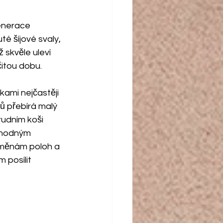
enerace 
 šíjové svaly, 
skvěle uleví 
čitou dobu. 
kami nejčastěji 
ů přebírá malý 
udním koši 
vhodným 
měnám poloh a 
posílit 