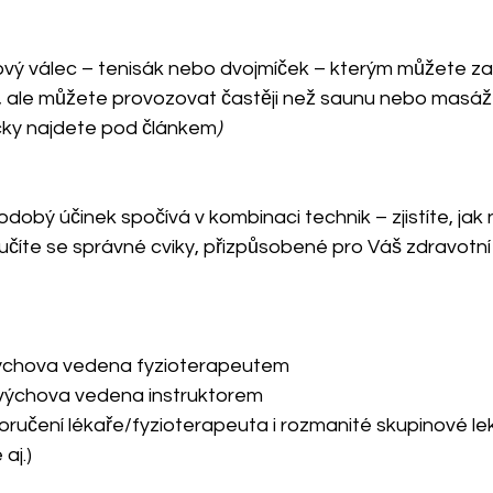
ý válec – tenisák nebo dvojmíček – kterým můžete zacíl
, ale můžete provozovat častěji než saunu nebo masáž (
ky najdete pod článkem
)
odobý účinek spočívá v kombinaci technik – zjistíte, jak
číte se správné cviky, přizpůsobené pro Váš zdravotní 
výchova vedena fyzioterapeutem
 výchova vedena instruktorem
poručení lékaře/fyzioterapeuta i rozmanité skupinové lek
 aj.)