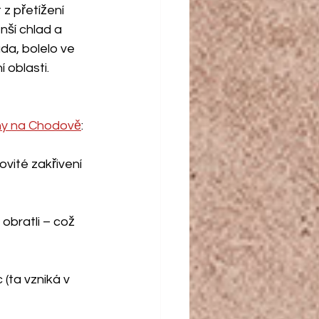
z přetížení 
nší chlad a 
da, bolelo ve 
 oblasti.
cíny na Chodově
:
vité zakřivení 
obratli – což 
(ta vzniká v 