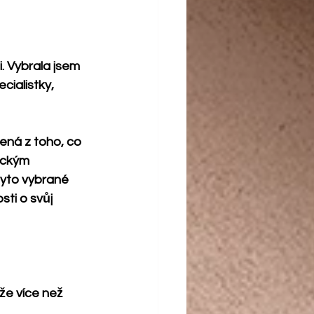
. Vybrala jsem 
ialistky, 
ená z toho, co 
ickým 
yto vybrané 
ti o svůj 
že více než 