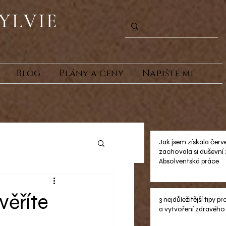
YLVIE
Blog
Plány a ceny
Napište mi
Jak jsem získala červ
zachovala si duševní
Absolventská práce
věříte
3 nejdůležitější tipy p
a vytvoření zdravého 