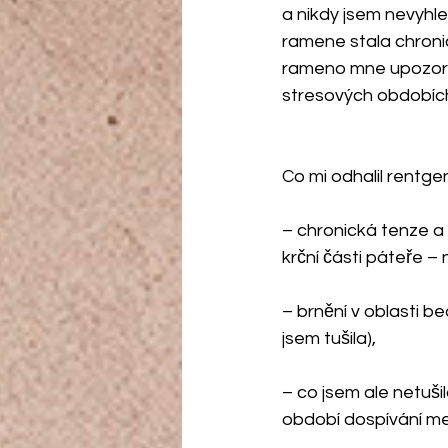
a nikdy jsem nevyhl
ramene stala chronic
rameno mne upozornil
stresových obdobích.
Co mi odhalil rentge
– chronická tenze a 
krční části páteře –
– brnění v oblasti be
jsem tušila),
– co jsem ale netuš
období dospívání mez