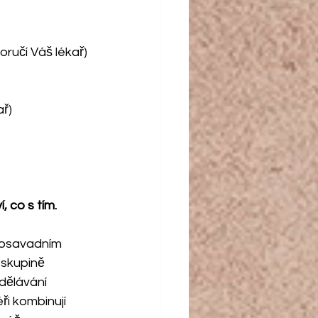
oručí Váš lékař)
ař)
 co s tím.
dosavadním 
skupině 
dělávání 
ři kombinují 