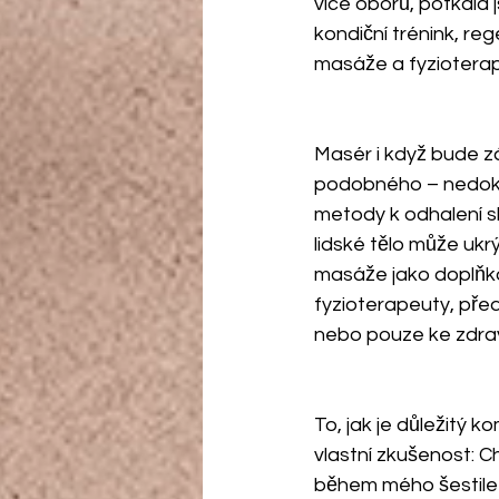
více oborů, potkala
kondiční trénink, re
masáže a fyzioterap
Masér i když bude z
podobného – nedokáž
metody k odhalení s
lidské tělo může ukr
masáže jako doplňko
fyzioterapeuty, před
nebo pouze ke zdravo
To, jak je důležitý k
vlastní zkušenost: Ch
během mého šestilet