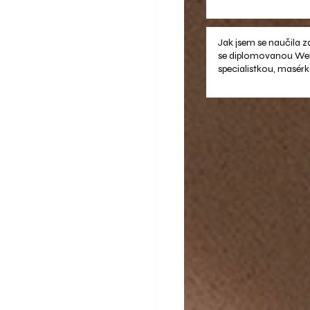
Jak jsem se naučila zd
se diplomovanou Wel
specialistkou, masérk