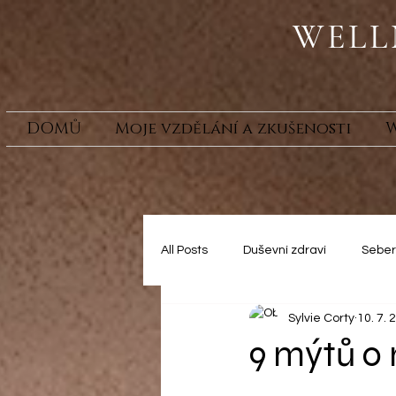
WELL
DOMŮ
Moje vzdělání a zkušenosti
W
All Posts
Duševní zdraví
Seber
Sylvie Corty
10. 7. 
9 mýtů o