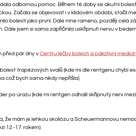
edala odbornou pomoc. Během té doby se akutní bolest 
kou. Začala se objevovat i v klidovém období, stačil me
o bolestí jako první. Dále mne rameno, později celá zá
 Dále jsem si sama zapříčinila uskřípnutí nervu v bederní
n před pár dny v 
Centru léčby bolesti a paliativní medi
bolest trapézových svalů (kde mi dle rentgenu chybí eso
 na což bych sama nikdy nepřišla)
der po úrazu (kde mi rentgen odhalil skřípnutý nerv mezi 
ila, že mám je lehkou skoliózu a Scheuermannovu nemoc 
i 12.-17. rokem).