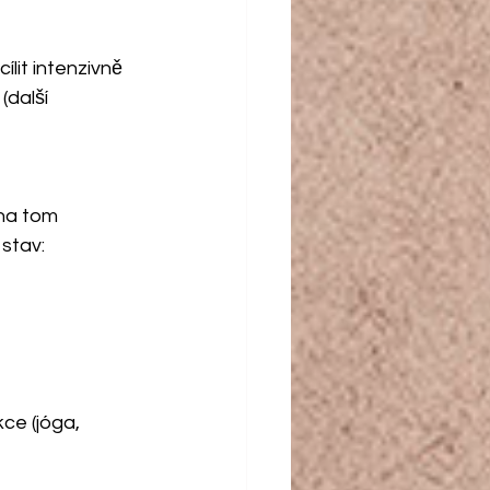
it intenzivně 
další 
 na tom 
stav:
ce (jóga, 