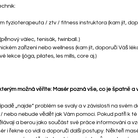
echnik:
 fyzioterapeuta / ztv / fitness instruktora (kam jít, dop
nový válec, tenisák, twinball..)
ckém zařízení nebo wellness (kam jít, doporučí Váš lék
lekce (jóga, pilates, les mills, core aj.)
kterým možná věříte: Masér pozná vše, co je špatně a ví,
ípadě „najde“ problém se svaly a v závislosti na svém 
 / nebo nebude vědět jak Vám pomoci. Pokud patří k té 
ělávají a berou jako součást své práce informování a vz
r i řekne co vidí a doporučí další postupy. Někteří masé