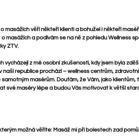
 masážích věří někteří klienti a bohužel i někteří maséři
 o masážích a podívám se na ně z pohledu Wellness spec
ky ZTV. 
h vycházejí z mé osobní zkušenosti, kdy jsem byla zděš
v naší republice prochází – wellness centrům, zdravotn
ně samotným masérům. Doufám, že Vám, jako klientům, t
t své maséry lépe a budou Vás motivovat k větší staros
 kterým možná věříte: Masáž mi při bolestech zad pomů