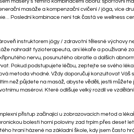
 jsem maséry s těmito kombinacemi oborů: sportovní ma
generační masáže a kompenzační cvičení / jóga, více dru
ie… Poslední kombinace není tak častá ve wellness ce
ároveň instruktorem jógy / zdravotní tělesné výchovy 
e nahradit fyzioterapeuta, ani lékaře a používané zo
křípnutého nervu, posunutého obratle a dalších abnorma
ývat. Pokud podstupujete léčbu, zeptejte se svého lékaře,
vá metoda vhodné. Vždy doporučuji konzultovat Váš sta
tím než půjdete na masáž, abyste věděli, jestli můžete j
tnímu masérovi. Které odlišuje velký rozdíl ve vzdělání
omplexní přístup začínající u zobrazovacích metod a lékařů
ronickou bolesti horní poloviny zad trpím přes deset let
ého hraní házené na základní škole, kdy jsem často hrá