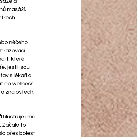
sáže a 
hů masáží, 
ntrech.
nebo něčeho 
brazovací 
lit, které 
 jestli jsou 
v s lékaři a 
ít do wellness 
 a znalostech.
 ilustruje i má 
. Začalo to 
la přes bolest 