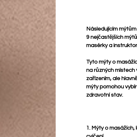
Následujícím mýtům o
9 nejčastějších mýtů
masérky a instruktor
Tyto mýty o masážíc
na různých místech 
zařízením, ale hlav
mýty pomohou vybíra
zdravotní stav.
1. Mýty o masážích,
cvičení.