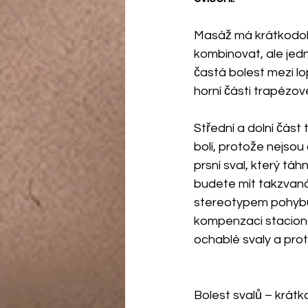
Masáž má krátkodobý
kombinovat, ale jed
častá bolest mezi l
horní části trapézov
Střední a dolní část
bolí, protože nejsou
prsní sval, který t
budete mít takzvaná
stereotypem pohybu
kompenzaci stacioná
ochablé svaly a prot
Bolest svalů – krátk