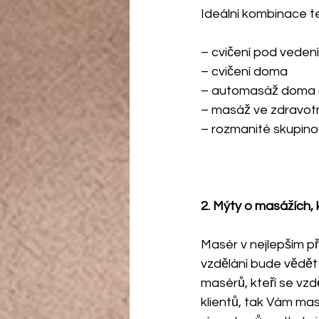
Ideální kombinace t
– cvičení pod vedením
– cvičení doma
– automasáž doma (pě
– masáž ve zdravotni
– rozmanité skupinové 
2. Mýty o masážích, 
Masér v nejlepším př
vzdělání bude vědět
masérů, kteří se vzd
klientů, tak Vám masé