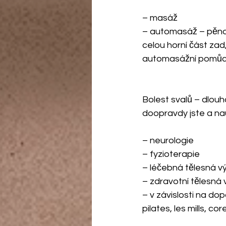
– masáž
– automasáž – pěnov
celou horní část zad
automasážní pomůc
Bolest svalů – dlouh
doopravdy jste a nau
– neurologie
– fyzioterapie
– léčebná tělesná 
– zdravotní tělesná
– v závislosti na do
pilates, les mills, core