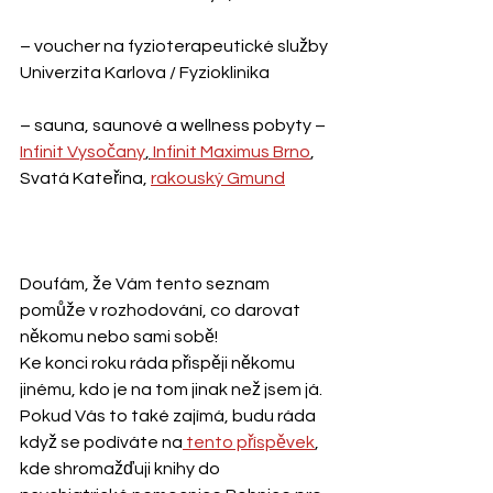
– voucher na fyzioterapeutické služby 
Univerzita Karlova / Fyzioklinika
– sauna, saunové a wellness pobyty – 
Infinit Vysočany
,
 Infinit Maximus Brno
, 
Svatá Kateřina, 
rakouský Gmund
Doufám, že Vám tento seznam 
pomůže v rozhodování, co darovat 
někomu nebo sami sobě!
Ke konci roku ráda přispěji někomu 
jinému, kdo je na tom jinak než jsem já. 
Pokud Vás to také zajímá, budu ráda 
když se podíváte na
 tento příspěvek
, 
kde shromažďuji knihy do 