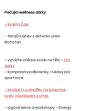
Pečující wellness dárky:
– kvalitní čaje
– filtrační láhev s aktivním uhlím 
Bichotan
– vyrobte voňavý scrub na tělo – 
DIY 
dárky
– kompresní podkolenky / rukávy pro 
sportovce
– produkty a doplňky na bolestivé 
svaly, nachlazení a stres
– jógové lekce a workshopy – Energy 