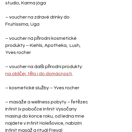
studio, Karma jóga
– voucher na zdravé drinky do 
Fruitissima, Uga
– voucher na přírodní kosmetické 
produkty – Kiehls, Apotheka,  Lush, 
Yves rocher
– voucher na další přírodní produkty: 
na obličej, tělo i do domácnosti 
– kosmetické služby – Yves rocher
– masáže a wellness pobyty – řetězec 
Infinit (v pobočce Infinit Vysočany 
masíruji do konce roku, od ledna mne 
najdete v Infinit Holešovice, nabízím 
Infinit masáž a rituál Freya)