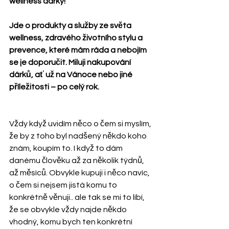
wellness dárky!
Jde o produkty a služby ze světa 
wellness, zdravého životního stylu a 
prevence, které mám ráda a nebojím 
se je doporučit. Miluji nakupování 
dárků, ať už na Vánoce nebo jiné 
příležitosti – po celý rok.
Vždy když uvidím něco o čem si myslím, 
že by z toho byl nadšený někdo koho 
znám, koupím to. I když to dám 
danému člověku až za několik týdnů, 
až měsíců. Obvykle kupuji i něco navíc, 
o čem si nejsem jistá komu to 
konkrétně věnuji.. ale tak se mi to líbí, 
že se obvykle vždy najde někdo 
vhodný, komu bych ten konkrétní 