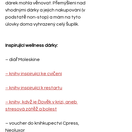
dárek mohla věnovat. Přemýšlení nad 
vhodnými dárky a jejich nakupování (v 
podstatě non-stop) a mám na tyto 
úlovky doma vyhrazený celý šuplík.
Inspirující wellness dárky:
– diář Moleskine
– knihy inspirující ke cvičení
– knihy inspirující k restartu
– knihy, když je člověk v krizi, aneb 
stresová zátěž a bolest
– voucher do knihkupectví Cpress, 
Neoluxor