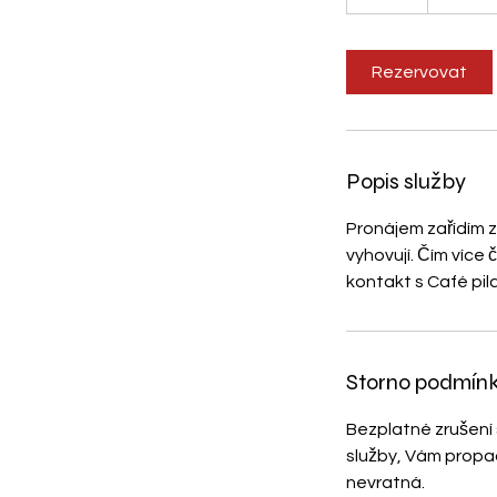
h
o
Rezervovat
Popis služby
Pronájem zařídím z
vyhovují. Čím více
kontakt s Café pil
Storno podmín
Bezplatné zrušení
služby, Vám propad
nevratná.