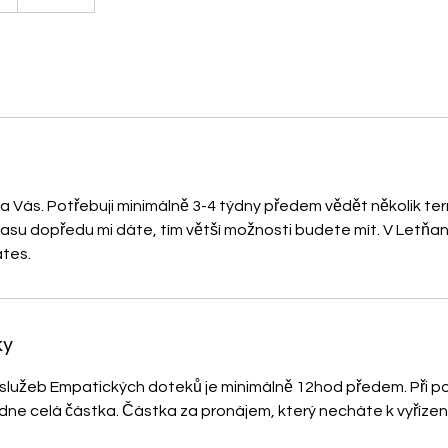
a Vás. Potřebuji minimálně 3-4 týdny předem vědět několik te
 času dopředu mi dáte, tím větší možnosti budete mít. V Letňa
ates.
ky
 služeb Empatických doteků je minimálně 12hod předem. Při po
ne celá částka. Částka za pronájem, který necháte k vyřízení