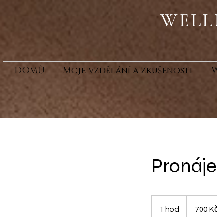
WELL
DOMŮ
Moje vzdělání a zkušenosti
W
Pronáje
700
českých
1 hod
1
700 K
korun