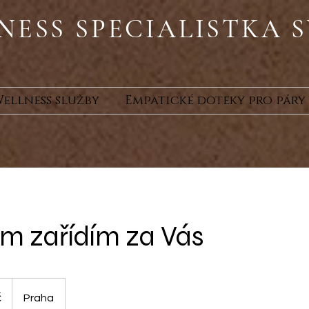
NESS SPECIALISTKA S
ellness služby
Empatické doteky pro páry
m zařídím za Vás
č
Praha