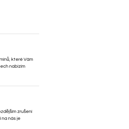
rmínů, které Vám
nech nabízím
zdějším zrušení
 na nás je