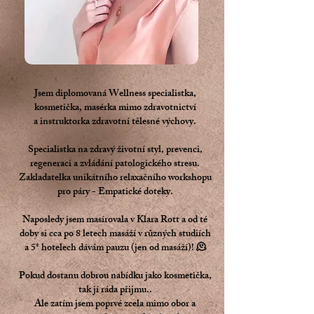
Jsem diplomovaná Wellness specialistka,
kosmetička, masérka mimo zdravotnictví
a instruktorka zdravotní tělesné výchovy.
Specialistka na zdravý životní styl, prevenci,
regeneraci a zvládání patologického stresu.​
Zakladatelka unikátního relaxačního workshopu
pro páry - Empatické doteky.
Naposledy jsem masírovala v Klara Rott a od té
doby si cca po 8 letech masáží v různých studiích
a 5* hotelech dávám pauzu (jen od masáží)! 🫠
Pokud dostanu dobrou nabídku jako kosmetička,
tak jí ráda přijmu..
Ale zatím jsem poprvé zcela mimo obor a