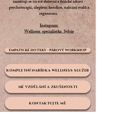
zaměřuji se na své duševní a fyzické zdraví -
psychoterapii, zlepšení kondice, nabrání svalů a
regeneraci.
Instagram:
Wellness_specialistka_Sylvie
EMPATICKÉ DOTEKY - PÁROVÝ WORKSHOP
KOMPLETNÍ NABÍDKA WELLNESS SLUŽEB
MÉ VZDĚLÁNÍ A ZKUŠENOSTI
KONTAKTUJTE MĚ