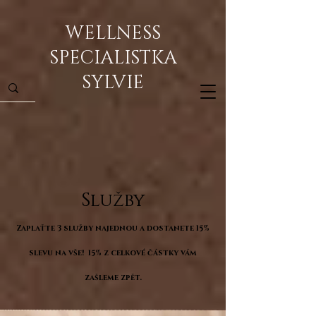
WELLNESS
SPECIALISTKA
SYLVIE
Služb
y
Zaplaťte 3 služby najednou a dostanete 15%
slevu na vše! 15% z ce
lkové částky vám
zašleme zpět.