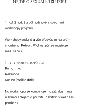
Nejde o sexuální službu!
1 hod, 2 hod, 2 a půl hodinové inspirativní
workshopy pro páry!
Workshopy vedu já a vše předvádím na svém
snoubenci Petrovi. Příchozí pár se masíruje
mezi sebou.
3 typy workshopů ed:
Romantika
Relaxace
Rodina (rodič a dítě)
Na workshopu se kombinuje masáž vlastníma
rukama s olejem a použití unikátních wellness
pomůcek.