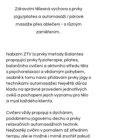
Zdravotní tělesná výchova s prvky
jógy/pilates a automasáží / párové
masáže přes oblečení - s různým
zaměřením..
Nabízím ZTV (s prvky metody Balantes
propojující prvky fyzioterapie, pilates,
balančního cvičení a aktivního středu těla
s psychorelaxací a vědomým pohybem,
osobně k tomu navíc přidávám prvky jógy s
technikami automasáže). Největší důraz
kladu na správné provedení jednotlivých
cviků a pochopení jejich významu pro tělo
a mysl každého klienta.
Cvičení vždy propojuji s dýcháním,
podobnému jógovému dechu a prvky
relaxačních automasážních technik.
Nejčastěji cvičím v pomalém až středním
tempu, ale je možné i mírně zrychlit pokud