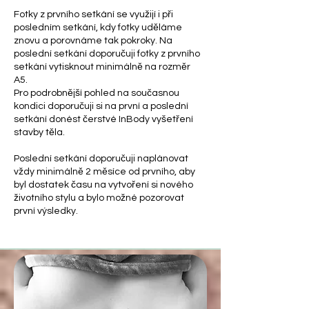
Fotky z prvního setkání se využijí i při
posledním setkání, kdy fotky uděláme
znovu a porovnáme tak pokroky. Na
poslední setkání doporučuji fotky z prvního
setkání vytisknout minimálně na rozměr
A5.
Pro podrobnější pohled na současnou
kondici doporučuji si na první a poslední
setkání donést čerstvé InBody vyšetření
stavby těla.
Poslední setkání doporučuji naplánovat
vždy minimálně 2 měsíce od prvního, aby
byl dostatek času na vytvoření si nového
životního stylu a bylo možné pozorovat
první výsledky.