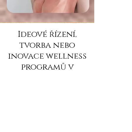
Ideové řízení,
tvorba nebo
inovace wellness
programů v
kontextu
posledních
světových trendů
- pro wellness
centra, wellness