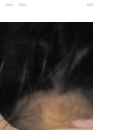
pauzy mezi masážemi nebo kolik masáží reálně
dokážete odmasírovat, abyste to přežili? Ve...