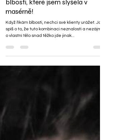
Sylvie Corty
15. 9. 2021
Ze života masérky: Největší
blbosti, které jsem slyšela v
masérně!
Když říkám blbosti, nechci své klienty urážet. Jde
spíš o to, že tuto kombinaci neznalosti a nezájmu
o vlastní tělo snad těžko jde jinak...