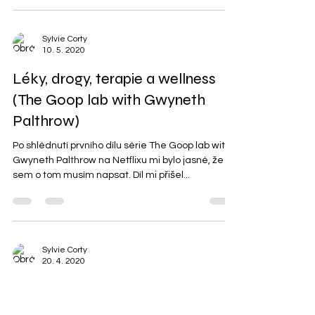
2020
Můj wellness deník (původně: kompenzační fyzio-
fitness deník) je mým plánovačem i deníkem ve
kterém s Vámi sdílím své plány a zkušenosti...
Sylvie Corty
10. 5. 2020
Léky, drogy, terapie a wellness
(The Goop lab with Gwyneth
Palthrow)
Po shlédnutí prvního dílu série The Goop lab with
Gwyneth Palthrow na Netflixu mi bylo jasné, že
sem o tom musím napsat. Díl mi přišel...